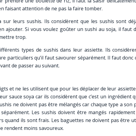
r prendre une boulette de riz, il faut la saisir délicatemen
n faisant attention de ne pas la faire tomber.
sur leurs sushis. Ils considèrent que les sushis sont déj
en ajouter. Si vous voulez goûter un sushi au soja, il faut 
mettre trop.
ifférents types de sushis dans leur assiette. Ils considère
e particuliers qu’il faut savourer séparément. Il faut donc 
avant de passer au suivant.
ts et ne les utilisent que pour les déplacer de leur assiette
ur sauce soya car ils considèrent que c’est un ingrédient q
 sushis ne doivent pas être mélangés car chaque type a son 
és séparément. Les sushis doivent être mangés rapidement
urs quand ils sont frais. Les baguettes ne doivent pas être ut
 le rendent moins savoureux.