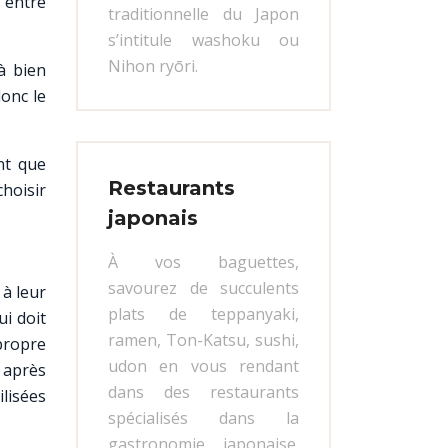
t entre
traditionnelle du Japon
s’intitule washoku ou
Nihon ryōri.
à bien
donc le
nt que
Restaurants
choisir
japonais
À vos baguettes,
savourez de succulents
 à leur
plats de teppanyaki,
ui doit
ramen, Ton-Katsu, sushi,
propre
udon en vous rendant
 après
dans des restaurants
ilisées
spécialisés dans la
gastronomie japonaise.