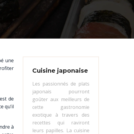
pé une
ofiter
Cuisine japonaise
Les passionnés de plats
japonais pourront
 est de
goûter aux meilleurs de
e qu’il
cette gastronomie
exotique à travers des
recettes qui raviront
endre à
leurs papilles. La cuisine