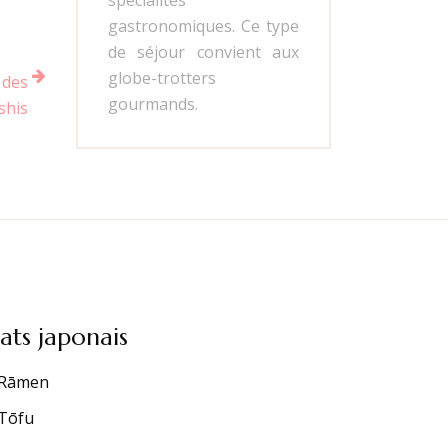
spécialités
gastronomiques. Ce type
de séjour convient aux
globe-trotters
 des
gourmands.
shis
lats japonais
Rāmen
Tōfu